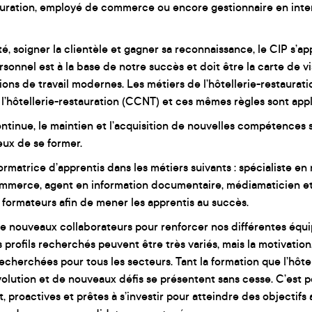
stauration, employé de commerce ou encore gestionnaire en in
té, soigner la clientèle et gagner sa reconnaissance, le CIP s’a
rsonnel est à la base de notre succès et doit être la carte de vi
tions de travail modernes. Les métiers de l’hôtellerie-restaurati
r l’hôtellerie-restauration (CCNT) et ces mêmes règles sont app
ntinue, le maintien et l’acquisition de nouvelles compétences 
eux de se former.
ormatrice d’apprentis dans les métiers suivants : spécialiste en 
commerce, agent en information documentaire, médiamaticien et
ts formateurs afin de mener les apprentis au succès.
 nouveaux collaborateurs pour renforcer nos différentes équi
 profils recherchés peuvent être très variés, mais la motivation, 
recherchées pour tous les secteurs. Tant la formation que l’hôte
olution et de nouveaux défis se présentent sans cesse. C’est
roactives et prêtes à s’investir pour atteindre des objectifs a