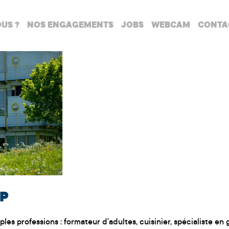
US ?
NOS ENGAGEMENTS
JOBS
WEBCAM
CONTA
IP
ples professions : formateur d’adultes, cuisinier, spécialiste e