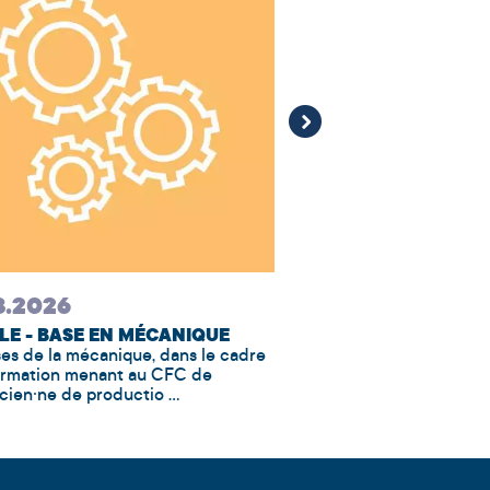
8.2026
19.08.2026
E - BASE EN MÉCANIQUE
PREMIERS PAS AVEC 
es de la mécanique, dans le cadre
Gérez vos données et cr
formation menant au CFC de
facilement grâce à Excel. 
ien·ne de productio ...