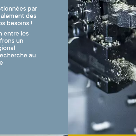
ctionnées par
également des
os besoins !
n entre les
ffrons un
gional
recherche au
le