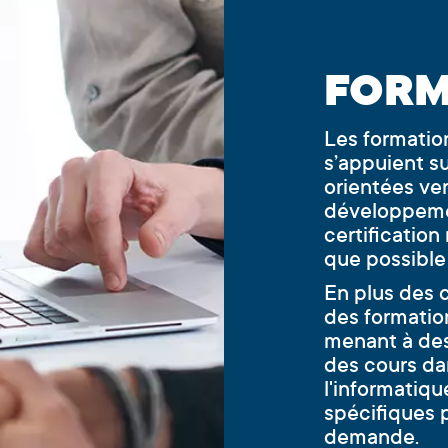
FORM
Les formatio
s’appuient sur
orientées ver
développemen
certificatio
que possible
En plus des c
des formatio
menant à des
des cours da
l'informatiq
spécifiques 
demande.