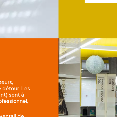
teurs,
e détour. Les
nt) sont à
fessionnel,
entail de