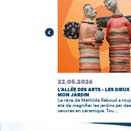
- FESTIVAL
L DE LA BANDE
BD se tiendra sur 3 jours
urs et scénaristes. Au
...
22.05.2026
L'ALLÉE DES ARTS - LES DIEUX
MON JARDIN
Le rêve de Mathilda Raboud a touj
été de magnifier les jardins par des
oeuvres en céramique. Tou ...