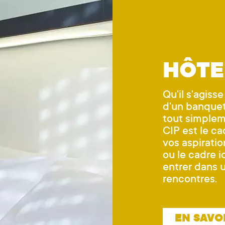
HÔTE
Qu'il s'agis
d'un banquet
tout simpleme
CIP est le ca
vos aspirati
ou le cadre i
entrer dans 
rencontres.
EN SAVO