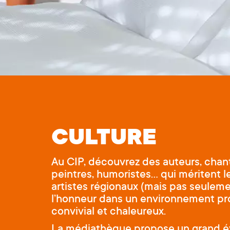
CULTURE
Au CIP, découvrez des auteurs, chan
peintres, humoristes… qui méritent l
artistes régionaux (mais pas seuleme
l’honneur dans un environnement pro
convivial et chaleureux.
La médiathèque propose un grand év