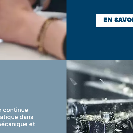
EN SAVO
n continue
pratique dans
mécanique et