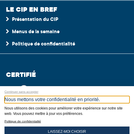
LE CIP EN BREF
Présentation du CIP
Menus de la semaine
Politique de confidentialité
CERTIFIÉ
Continuer sans accepter
Nous mettons votre confidentialité en priorité.
Nous utilisons des cookies pour améliorer votre expérience sur notre site
web. Vous pouvez mettre à jour vos préférences.
MEMBRE
Politique de confidentialité
LAISSEZ-MOI CHOISIR